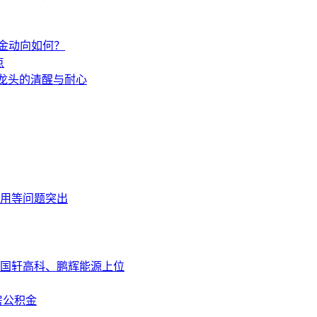
资金动向如何？
点
粒龙头的清醒与耐心
使用等问题突出
，国轩高科、鹏辉能源上位
房公积金