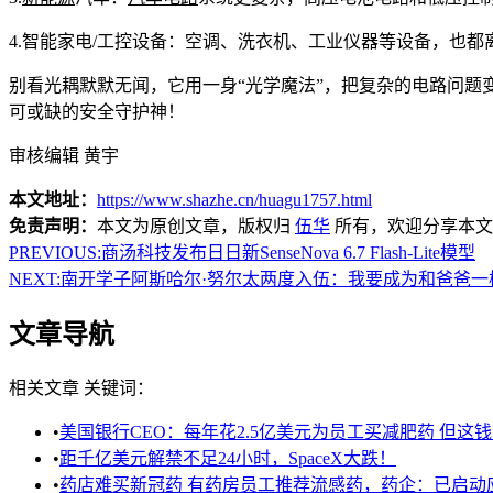
4.智能家电/工控设备：空调、洗衣机、工业仪器等设备，也
别看光耦默默无闻，它用一身“光学魔法”，把复杂的电路问
可或缺的安全守护神！
审核编辑 黄宇
本文地址：
https://www.shazhe.cn/huagu1757.html
免责声明：
本文为原创文章，版权归
伍华
所有，欢迎分享本文
PREVIOUS:
商汤科技发布日日新SenseNova 6.7 Flash-Lite模型
NEXT:
南开学子阿斯哈尔·努尔太两度入伍：我要成为和爸爸一
文章导航
相关文章
关键词：
•
美国银行CEO：每年花2.5亿美元为员工买减肥药 但这
•
距千亿美元解禁不足24小时，SpaceX大跌！
•
药店难买新冠药 有药房员工推荐流感药，药企：已启动