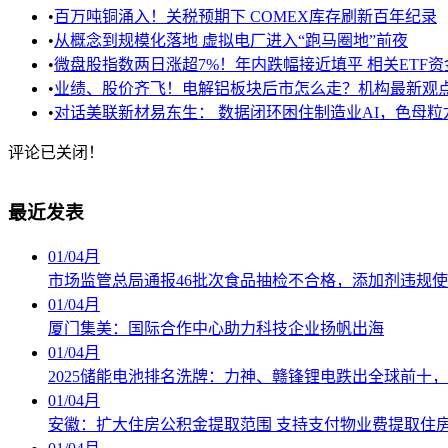
•
百万吨铜涌入！关税预期下 COMEX库存刷新百年纪录
•
从概念到规模化落地 虚拟电厂进入“跑马圈地”前夜
•
微盘股指数两日涨超7%！年内跌幅接近填平 相关ETF
•
业绩、股价齐飞！电解铝板块后市怎么走？机构最新观
•
对话美联新材易东生： 数据闭环困住制造业AI，色母
评论已关闭！
最近发表
01
/
04月
市场监管总局通报46批次食品抽检不合格，添加剂违规
01
/
04月
厦门集美：国际合作中心助力科技企业扬帆出海
01
/
04月
2025储能电池排名洗牌：力神、赣锋锂电跌出全球前十
01
/
04月
安徽：扩大住房公积金提取范围 支持支付物业费提取住