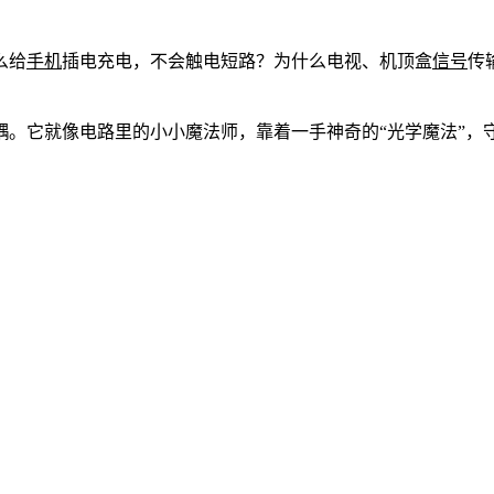
么给
手机
插电充电，不会触电短路？为什么电视、机顶盒
信号
传
耦。它就像电路里的小小魔法师，靠着一手神奇的“光学魔法”，