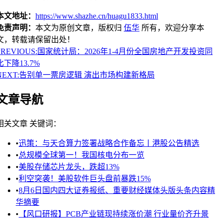
本文地址：
https://www.shazhe.cn/huagu1833.html
免责声明：
本文为原创文章，版权归
伍华
所有，欢迎分享本
文，转载请保留出处！
PREVIOUS:
国家统计局：2026年1-4月份全国房地产开发投资同
比下降13.7%
NEXT:
告别单一票房逻辑 演出市场构建新格局
文章导航
相关文章
关键词：
•
迅策：与天合算力签署战略合作备忘丨港股公告精选
•
总规模全球第一！我国核电分布一览
•
美股存储芯片龙头，跌超13%
•
利空突袭！美股软件巨头盘前暴跌15%
•
8月6日国内四大证券报纸、重要财经媒体头版头条内容精
华摘要
•
【风口研报】PCB产业链现持续涨价潮 行业量价齐升景