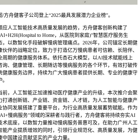
图/方舟健客子公司登上“2025最具发展潜力企业榜”。
顺应人工智能技术高质量发展的趋势，方舟健客创新构建了
“AI+H2H(Hospital to Home，从医院到家庭)”智慧医疗服务生
态，以数智化手段破解慢病管理痛点。2026年，公司锚定长期健
康伙伴的战略定位，致力于打造亿万慢病患者可信赖、长陪伴、
全周期的健康服务体系。依托杏石大模型，以AI技术赋能线上
咨询、健康管理、长期随访等慢病服务的各个环节，有效打破传
统健康服务边界，持续为广大慢病患者提供长期、专业的健康守
护。
当前，人工智能正加速推动医疗健康产业的升级，本次推介会聚
力打通创新链、产业链、资金链、人才链，为人工智能与健康产
业协同发展搭建了重要平台，为行业高质量发展蓄势赋能。作为
“AI+慢病服务”领域的深耕者与践行者，方舟健客将持续夯实AI
技术底座，以数智力量推动慢病服务普惠可及，在助力广州人工
智能产业提质增效的同时，引领行业规范化、高质量发展，为健
康中国建设贡献坚实的产业力量。