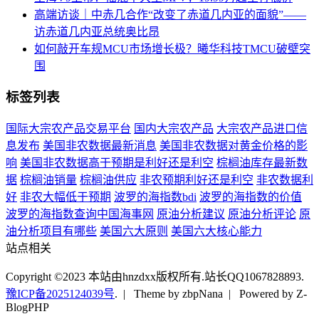
高端访谈｜中赤几合作“改变了赤道几内亚的面貌”――
访赤道几内亚总统奥比昂
如何敲开车规MCU市场增长极？曦华科技TMCU破壁突
围
标签列表
国际大宗农产品交易平台
国内大宗农产品
大宗农产品进口信
息发布
美国非农数据最新消息
美国非农数据对黄金价格的影
响
美国非农数据高于预期是利好还是利空
棕榈油库存最新数
据
棕榈油销量
棕榈油供应
非农预期利好还是利空
非农数据利
好
非农大幅低于预期
波罗的海指数bdi
波罗的海指数的价值
波罗的海指数查询中国海事网
原油分析建议
原油分析评论
原
油分析项目有哪些
美国六大原则
美国六大核心能力
站点相关
Copyright ©2023 本站由hnzdxx版权所有.站长QQ1067828893.
豫ICP备2025124039号
.
| Theme by zbpNana | Powered by Z-
BlogPHP