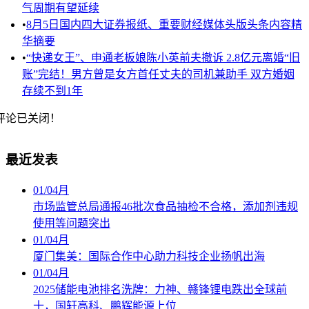
气周期有望延续
•
8月5日国内四大证券报纸、重要财经媒体头版头条内容精
华摘要
•
“快递女王”、申通老板娘陈小英前夫撤诉 2.8亿元离婚“旧
账”完结！男方曾是女方首任丈夫的司机兼助手 双方婚姻
存续不到1年
评论已关闭！
最近发表
01
/
04月
市场监管总局通报46批次食品抽检不合格，添加剂违规
使用等问题突出
01
/
04月
厦门集美：国际合作中心助力科技企业扬帆出海
01
/
04月
2025储能电池排名洗牌：力神、赣锋锂电跌出全球前
十，国轩高科、鹏辉能源上位