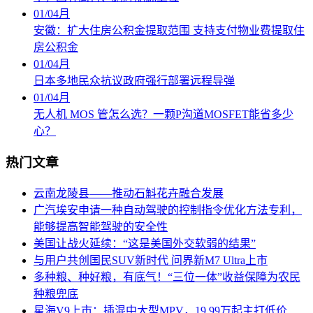
01
/
04月
安徽：扩大住房公积金提取范围 支持支付物业费提取住
房公积金
01
/
04月
日本多地民众抗议政府强行部署远程导弹
01
/
04月
无人机 MOS 管怎么选？一颗P沟道MOSFET能省多少
心？
热门文章
云南龙陵县――推动石斛花卉融合发展
广汽埃安申请一种自动驾驶的控制指令优化方法专利，
能够提高智能驾驶的安全性
美国让战火延续：“这是美国外交软弱的结果”
与用户共创国民SUV新时代 问界新M7 Ultra上市
多种粮、种好粮，有底气！“三位一体”收益保障为农民
种粮兜底
星海V9上市：插混中大型MPV，19.99万起主打低价