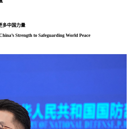
更多中国力量
f China’s Strength to Safeguarding World Peace