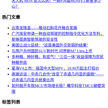
无人机 MOS 管怎么选？一颗P沟道MOSFET能省多少
心？
热门文章
云南龙陵县――推动石斛花卉融合发展
广汽埃安申请一种自动驾驶的控制指令优化方法专利，
能够提高智能驾驶的安全性
美国让战火延续：“这是美国外交软弱的结果”
与用户共创国民SUV新时代 问界新M7 Ultra上市
多种粮、种好粮，有底气！“三位一体”收益保障为农民
种粮兜底
星海V9上市：插混中大型MPV，19.99万起主打低价
高端访谈｜中赤几合作“改变了赤道几内亚的面貌”――
访赤道几内亚总统奥比昂
如何敲开车规MCU市场增长极？曦华科技TMCU破壁突
围
标签列表