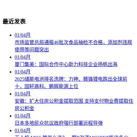
最近发表
01
/
04月
市场监管总局通报46批次食品抽检不合格，添加剂违规
使用等问题突出
01
/
04月
厦门集美：国际合作中心助力科技企业扬帆出海
01
/
04月
2025储能电池排名洗牌：力神、赣锋锂电跌出全球前
十，国轩高科、鹏辉能源上位
01
/
04月
安徽：扩大住房公积金提取范围 支持支付物业费提取住
房公积金
01
/
04月
日本多地民众抗议政府强行部署远程导弹
01
/
04月