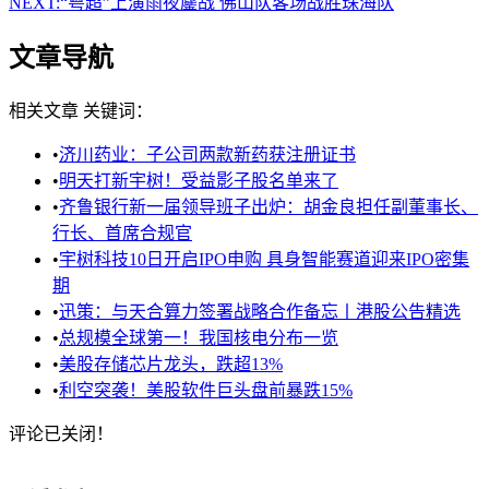
NEXT:
“粤超”上演雨夜鏖战 佛山队客场战胜珠海队
文章导航
相关文章
关键词：
•
济川药业：子公司两款新药获注册证书
•
明天打新宇树！受益影子股名单来了
•
齐鲁银行新一届领导班子出炉：胡金良担任副董事长、
行长、首席合规官
•
宇树科技10日开启IPO申购 具身智能赛道迎来IPO密集
期
•
迅策：与天合算力签署战略合作备忘丨港股公告精选
•
总规模全球第一！我国核电分布一览
•
美股存储芯片龙头，跌超13%
•
利空突袭！美股软件巨头盘前暴跌15%
评论已关闭！