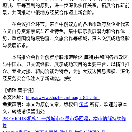
坦诚、平等互利的原则，进一步深化伙伴关系，拓展合作新前
景，共同推动中俄地方经贸合作迈上新台阶。
在会议推介环节，来自中俄双方的各地市政府及企业代表
立足自身资源禀赋与产业特色，集中展示发展潜力和合作优
势，重点围绕跨境物流、文旅合作等领域，深入交流成功经验
与发展诉求。
本届推介会作为俄罗斯联邦萨哈(雅库特)共和国各市政区
与中国市、县交流经验、展示成功项目的重要平台，以精准推
介、专业对接、靶向洽谈为特色，为扩大双边贸易规模、深化
经贸务实合作注入了新动能。(完)
【编辑:曹子健】
本文地址：
https://www.shazhe.cn/huagu1841.html
免责声明：
本文为原创文章，版权归
伍华
所有，欢迎分享本
文，转载请保留出处！
PREVIOUS:
机构：一线城市存量市场回暖，楼市情绪持续修
复