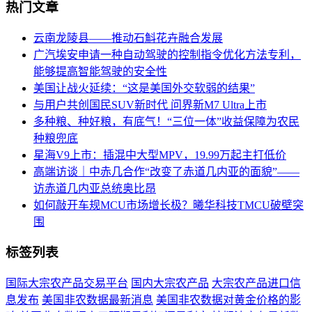
热门文章
云南龙陵县――推动石斛花卉融合发展
广汽埃安申请一种自动驾驶的控制指令优化方法专利，
能够提高智能驾驶的安全性
美国让战火延续：“这是美国外交软弱的结果”
与用户共创国民SUV新时代 问界新M7 Ultra上市
多种粮、种好粮，有底气！“三位一体”收益保障为农民
种粮兜底
星海V9上市：插混中大型MPV，19.99万起主打低价
高端访谈｜中赤几合作“改变了赤道几内亚的面貌”――
访赤道几内亚总统奥比昂
如何敲开车规MCU市场增长极？曦华科技TMCU破壁突
围
标签列表
国际大宗农产品交易平台
国内大宗农产品
大宗农产品进口信
息发布
美国非农数据最新消息
美国非农数据对黄金价格的影