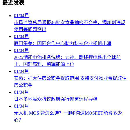
最近发表
01
/
04月
市场监管总局通报46批次食品抽检不合格，添加剂违规
使用等问题突出
01
/
04月
厦门集美：国际合作中心助力科技企业扬帆出海
01
/
04月
2025储能电池排名洗牌：力神、赣锋锂电跌出全球前
十，国轩高科、鹏辉能源上位
01
/
04月
安徽：扩大住房公积金提取范围 支持支付物业费提取住
房公积金
01
/
04月
日本多地民众抗议政府强行部署远程导弹
01
/
04月
无人机 MOS 管怎么选？一颗P沟道MOSFET能省多少
心？