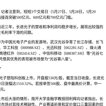
注意到，短短3个交易日（5月27日、5月28日，5月29
连突破500亿元、600亿元和700亿元门槛。
三年，长进光子的营收和净利润均稳步增长，展现出较强的
在毛利率下滑的问题。
为中国光
电子
产业的发源地，武汉光谷孕育了长江存储、
长飞
）、
华工科技
（000988.SZ）、
光迅科技
（002281.SZ）、
烽火通
高德红外
（002414.SZ）、中信科移动（688387.SH）等“光谷七
凭借其优秀的表现被市场誉为“光谷第八星”。
”
子登陆科创板上市，开盘报530元/股，截至当日收盘，长进光
，单日涨幅达1510.52%。若按单签500股、盘中最高价计算，中一
万元。
后大涨的情形，南开大学金融学教授田利辉向记者指出，长
是市场对其技术稀缺性、产业赛道前景和定价窗口三重因素的
综