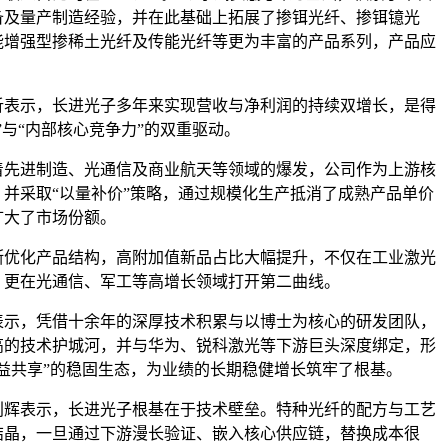
备及量产制造经验，并在此基础上拓展了掺铒光纤、掺铒镱光
能增强型掺
稀土
光纤及传能光纤等更为丰富的产品系列，产品应
示，长进光子多年来实现营收与净利润的持续双增长，是得
”与“内部核心竞争力”的双重驱动。
先进制造、光通信及
商业航天
等领域的爆发，公司作为上游核
并采取“以量补价”策略，通过规模化生产抵消了成熟产品单价
扩大了市场份额。
化产品结构，高附加值新品占比大幅提升，不仅在工业激光
，更在光通信、
军工
等高增长领域打开第二曲线。
，凭借十余年的深厚技术积累与以博士为核心的研发团队，
高的技术护城河，并与华为、
锐科激光
等下游巨头深度绑定，形
益共享”的稳固生态，为业绩的长期稳健增长筑牢了根基。
表示，长进光子根基在于技术壁垒。特种光纤的配方与工艺
结晶，一旦通过下游漫长验证、嵌入核心供应链，替换成本很