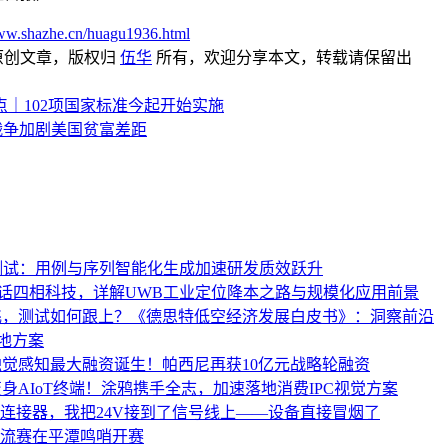
www.shazhe.cn/huagu1936.html
原创文章，版权归
伍华
所有，欢迎分享本文，转载请保留出
点｜102项国家标准今起开始实施
战争加剧美国贫富差距
测试：用例与序列智能化生成加速研发质效跃升
 对话四相科技，详解UWB工业定位降本之路与规模化应用前景
飞，测试如何跟上？《德思特低空经济发展白皮书》：洞察前沿
地方案
触觉感知最大融资诞生！帕西尼再获10亿元战略轮融资
身AIoT终端！涂鸦携手全志，加速落地消费IPC视觉方案
2连接器，我把24V接到了信号线上——设备直接冒烟了
交流赛在平潭鸣哨开赛