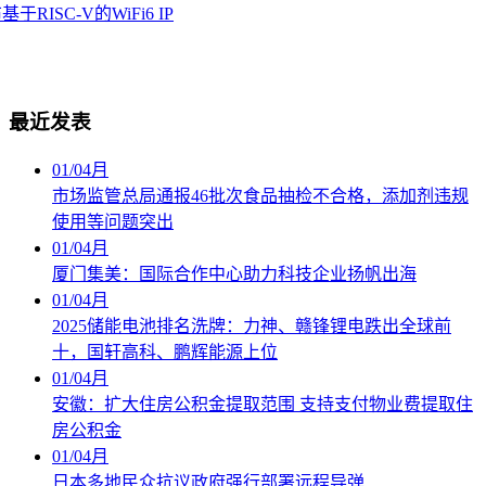
RISC-V的WiFi6 IP
最近发表
01
/
04月
市场监管总局通报46批次食品抽检不合格，添加剂违规
使用等问题突出
01
/
04月
厦门集美：国际合作中心助力科技企业扬帆出海
01
/
04月
2025储能电池排名洗牌：力神、赣锋锂电跌出全球前
十，国轩高科、鹏辉能源上位
01
/
04月
安徽：扩大住房公积金提取范围 支持支付物业费提取住
房公积金
01
/
04月
日本多地民众抗议政府强行部署远程导弹