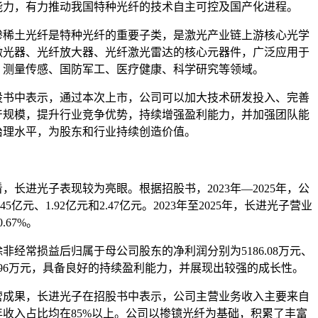
能力，有力推动我国特种光纤的技术自主可控及国产化进程。
掺
稀土
光纤是特种光纤的重要子类，是激光产业链上游核心光学
激光器、光纤放大器、光纤
激光雷达
的核心元器件，广泛应用于
、测量传感、国防
军工
、医疗健康、科学研究等领域。
中表示，通过本次上市，公司可以加大技术研发投入、完善
产规模，提升行业竞争优势，持续增强盈利能力，并加强团队能
治理水平，为股东和行业持续创造价值。
进光子表现较为亮眼。根据招股书，2023年—2025年，公
5亿元、1.92亿元和2.47亿元。2023年至2025年，长进光子营业
.67%。
常损益后归属于母公司股东的净利润分别为5186.08万元、
8680.96万元，具备良好的持续盈利能力，并展现出较强的成长性。
果，长进光子在招股书中表示，公司主营业务收入主要来自
年收入占比均在85%以上。公司以掺镱光纤为基础，积累了丰富