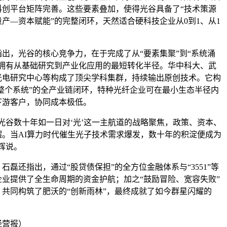
科创平台矩阵完善。这些要素叠加，使得光谷具备了“技术策源
产—资本赋能”的完整闭环，天然适合硬科技企业从0到1、从1
，光谷的核心竞争力，在于完成了从“要素集聚”到“系统涌
它拥有从基础研究到产业化应用的最短转化半径。华中科大、武
光电研究中心等构成了顶尖学科集群，持续输出原创技术。它构
“整个系统”的全产业链闭环，特种光纤企业可在最小生态半径内
下游客户，协同成本极低。
谷数十年如一日对‘光’这一主航道的战略聚焦，政策、资本、
摆。当AI算力时代催生光子技术需求爆发，数十年的积淀便成为
辉说。
还指出，通过“股贷债保担”的全方位金融体系与“3551”等
业提供了全生命周期的资金护航；加之“鼓励冒险、宽容失败”
共同构筑了肥沃的“创新雨林”，最终成就了如今群星闪耀的
经营报）