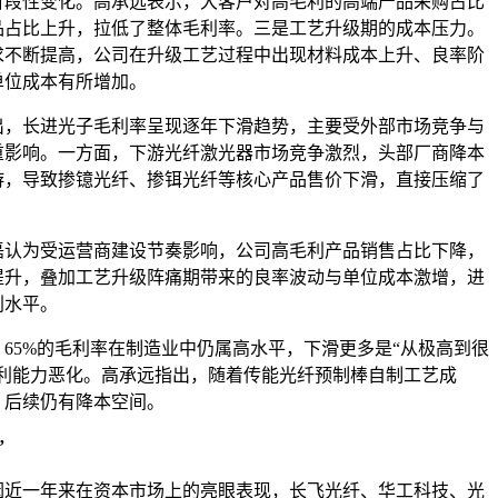
性变化。高承远表示，大客户对高毛利的高端产品采购占比
品占比上升，拉低了整体毛利率。三是工艺升级期的成本压力。
求不断提高，公司在升级工艺过程中出现材料成本上升、良率阶
单位成本有所增加。
长进光子毛利率呈现逐年下滑趋势，主要受外部市场竞争与
重影响。一方面，下游光纤激光器市场竞争激烈，头部厂商降本
游，导致掺镱光纤、掺铒光纤等核心产品售价下滑，直接压缩了
为受运营商建设节奏影响，公司高毛利产品销售占比下降，
提升，叠加工艺升级阵痛期带来的良率波动与单位成本激增，进
利水平。
5%的毛利率在制造业中仍属高水平，下滑更多是“从极高到很
盈利能力恶化。高承远指出，随着传能光纤预制棒自制工艺成
，后续仍有降本空间。
”
一年来在资本市场上的亮眼表现，
长飞光纤
、
华工科技
、
光