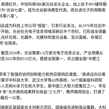
、
高德红外
、中信科移动6家光谷龙头企业，加上处于IPO辅导期
为“光谷七星”，成为光谷板块典型代表。而长进光子的亮眼表
谷第八星”。
为科技上市公司“摇篮”，引发行业关注。从1976年拉出中
纤开始，光谷在光
电子
信息领域深耕近半个世纪，已形成全球最
从光纤光缆、光器件、光模块到
激光设备
、显示
面板
、
存储芯
网”全链条。
2024年，光谷集聚1.6万家光
电子
信息企业，产业规模从
亿元增至2025年的8533亿元，稳居全国第一，并占据全国“半壁江
来了极强的协同创新能力和供应链响应速度。”高承远向记者
靠华中科技大学、武汉大学等42所高校，56个国家级科研院
术人员和80多万在校大学生，是中国三大智力密集区之一。早在
十条”允许高校成果转化收益“三七开”、教师离岗创业，打通了
的最后一公里。
湖高新
区是国家自主创新示范区、国家级先进制造业集群，大科