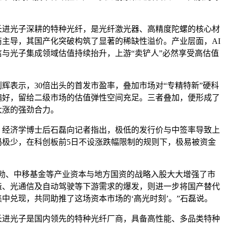
光子深耕的特种光纤，是光纤激光器、高精度陀螺的核心材
商主导，其国产化突破构筑了显著的稀缺性溢价。产业层面，AI
信
与光子集成领域估值持续抬升，上游“卖铲人”必然享受高估值
表示，30倍出头的首发市盈率，叠加市场对“
专精特新
”硬科
偏好，留给二级市场的估值弹性空间充足。三者叠加，便形成了
大涨的强劲合力。
济学博士后石磊向记者指出，极低的发行价与中签率导致上
码极少，在科创板前5日不设涨跌幅限制的规则下，极易被资金
、中移基金等产业资本与地方国资的战略入股大大增强了市
造、光
通信
及自动驾驶等下游需求的爆发，则进一步将国产替代
中兑现，共同助推了这场资本市场的‘高光时刻’。”石磊说。
光子是国内领先的特种光纤厂商，具备高性能、多品类特种