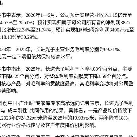
河。
表示，2026年1—6月，公司预计实现营业收入1.15亿元至
4.57%至29.51%；预计实现归属于母公司所有者的净利润3825
比增长12.34%至21.74%；预计实现扣非归母净利润3400万元至
8.13%至30.29%。
年—2025年，长进光子主营业务毛利率分别为69.31%、
06%，出现一定下滑但依然保持较高水平。
指出，2025年，长进光子毛利率下降4.08个百分点，主要
下降6.25个百分点，对整体毛利率贡献度下降3.59个百分点。
司核心产品，对毛利率的贡献度最高，其毛利率变动将对公司整
显著影响。
科创中国·广州站”专家库专家高承远向记者表示，长进光子毛利
”与“成本刚性”共同作用的结果。具体看，一是产品均价持续下
23年的24.32元/米降至2025年的19.93元/米，两年降幅18%，
光器行业价格战传导及客户年度降价机制影响。