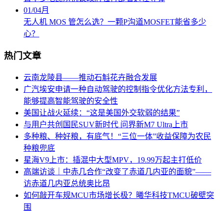
01
/
04月
无人机 MOS 管怎么选？一颗P沟道MOSFET能省多少
心？
热门文章
云南龙陵县――推动石斛花卉融合发展
广汽埃安申请一种自动驾驶的控制指令优化方法专利，
能够提高智能驾驶的安全性
美国让战火延续：“这是美国外交软弱的结果”
与用户共创国民SUV新时代 问界新M7 Ultra上市
多种粮、种好粮，有底气！“三位一体”收益保障为农民
种粮兜底
星海V9上市：插混中大型MPV，19.99万起主打低价
高端访谈｜中赤几合作“改变了赤道几内亚的面貌”――
访赤道几内亚总统奥比昂
如何敲开车规MCU市场增长极？曦华科技TMCU破壁突
围