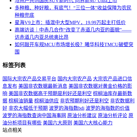
与用户共创国民SUV新时代 问界新M7 Ultra上市
多种粮、种好粮，有底气！“三位一体”收益保障为农民
种粮兜底
星海V9上市：插混中大型MPV，19.99万起主打低价
高端访谈｜中赤几合作“改变了赤道几内亚的面貌”――
访赤道几内亚总统奥比昂
如何敲开车规MCU市场增长极？曦华科技TMCU破壁突
围
标签列表
国际大宗农产品交易平台
国内大宗农产品
大宗农产品进口信
息发布
美国非农数据最新消息
美国非农数据对黄金价格的影
响
美国非农数据高于预期是利好还是利空
棕榈油库存最新数
据
棕榈油销量
棕榈油供应
非农预期利好还是利空
非农数据利
好
非农大幅低于预期
波罗的海指数bdi
波罗的海指数的价值
波罗的海指数查询中国海事网
原油分析建议
原油分析评论
原
油分析项目有哪些
美国六大原则
美国六大核心能力
站点相关