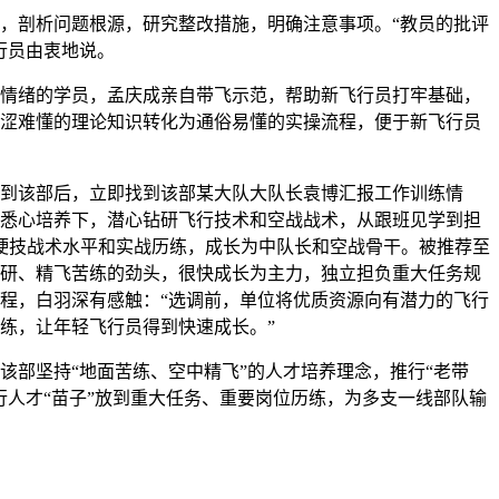
，剖析问题根源，研究整改措施，明确注意事项。“教员的批评
行员由衷地说。
情绪的学员，孟庆成亲自带飞示范，帮助新飞行员打牢基础，
涩难懂的理论知识转化为通俗易懂的实操流程，便于新飞行员
到该部后，立即找到该部某大队大队长袁博汇报工作训练情
悉心培养下，潜心钻研飞行技术和空战战术，从跟班见学到担
硬技战术水平和实战历练，成长为中队长和空战骨干。被推荐至
研、精飞苦练的劲头，很快成长为主力，独立担负重大任务规
程，白羽深有感触：“选调前，单位将优质资源向有潜力的飞行
练，让年轻飞行员得到快速成长。”
该部坚持“地面苦练、空中精飞”的人才培养理念，推行“老带
行人才“苗子”放到重大任务、重要岗位历练，为多支一线部队输