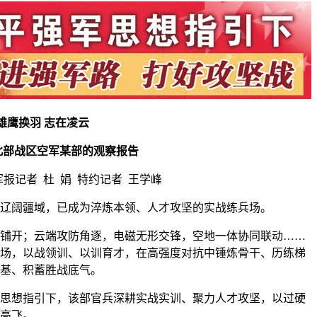
雄鹰换羽 志在凌云
北部战区空军某部的观察报告
军报记者 杜 娟 特约记者 王学峰
辽阔疆域，已成为淬炼本领、人才攻坚的实战练兵场。
铺开；云端攻防角逐，电磁无形交锋，空地一体协同联动……
场，以战领训、以训育才，在高强度对抗中锤炼骨干、历练梯
基、积蓄胜战底气。
思想指引下，该部官兵深耕实战实训、聚力人才攻坚，以过硬
高飞。