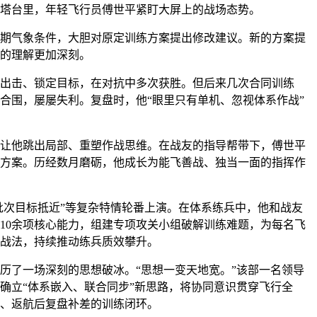
塔台里，年轻飞行员傅世平紧盯大屏上的战场态势。
期气象条件，大胆对原定训练方案提出修改建议。新的方案提
的理解更加深刻。
出击、锁定目标，在对抗中多次获胜。但后来几次合同训练
合围，屡屡失利。复盘时，他“眼里只有单机、忽视体系作战”
让他跳出局部、重塑作战思维。在战友的指导帮带下，傅世平
方案。历经数月磨砺，他成长为能飞善战、独当一面的指挥作
多批次目标抵近”等复杂特情轮番上演。在体系练兵中，他和战友
10余项核心能力，组建专项攻关小组破解训练难题，为每名飞
战法，持续推动练兵质效攀升。
历了一场深刻的思想破冰。“思想一变天地宽。”该部一名领导
确立“体系嵌入、联合同步”新思路，将协同意识贯穿飞行全
、返航后复盘补差的训练闭环。