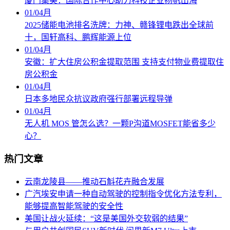
厦门集美：国际合作中心助力科技企业扬帆出海
01
/
04月
2025储能电池排名洗牌：力神、赣锋锂电跌出全球前
十，国轩高科、鹏辉能源上位
01
/
04月
安徽：扩大住房公积金提取范围 支持支付物业费提取住
房公积金
01
/
04月
日本多地民众抗议政府强行部署远程导弹
01
/
04月
无人机 MOS 管怎么选？一颗P沟道MOSFET能省多少
心？
热门文章
云南龙陵县――推动石斛花卉融合发展
广汽埃安申请一种自动驾驶的控制指令优化方法专利，
能够提高智能驾驶的安全性
美国让战火延续：“这是美国外交软弱的结果”