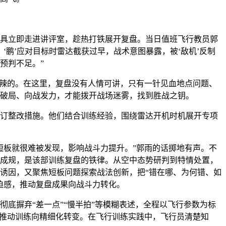
具立即走进讲评室，趁热打铁展开复盘。当日值班飞行教员郭
‘鹏’应对目标时雷达截获过早，战术意图暴露，被‘敌机’反制
预判不足。”
辣辣的。在这里，复盘没有人情可讲，只有一针见血地点问题、
破局、向战发力，才能拨开战场迷雾，找到胜战之钥。
订整改措施。他们结合训练经验，围绕雷达开机时机展开专项
短板就很难被发现，影响战斗力提升。”郭雨的话掷地有声。不
成规，是该部训练复盘的铁律。从空中态势研判到特情处置，
诱因，又聚焦短板问题探索战法创新，把“错在哪、为何错、如
迫感，推动复盘成果向战斗力转化。
彻底摒弃“差一点”“慢半拍”等模糊表述，全程以飞行参数为标
，推动训练向精细化转变。在飞行训练实践中，飞行员清楚知