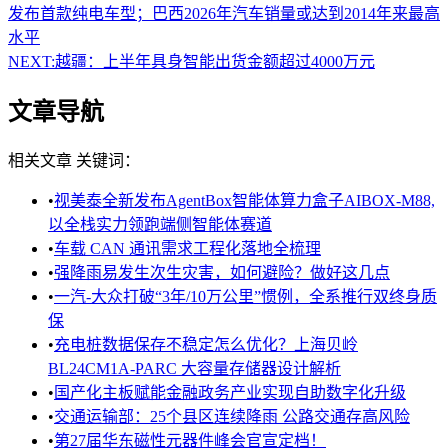
发布首款纯电车型；巴西2026年汽车销量或达到2014年来最高
水平
NEXT:
越疆：上半年具身智能出货金额超过4000万元
文章导航
相关文章
关键词：
•
视美泰全新发布AgentBox智能体算力盒子AIBOX-M88,
以全栈实力领跑端侧智能体赛道
•
车载 CAN 通讯需求工程化落地全梳理
•
强降雨易发生次生灾害，如何避险？做好这几点
•
一汽-大众打破“3年/10万公里”惯例，全系推行双终身质
保
•
充电桩数据保存不稳定怎么优化？上海贝岭
BL24CM1A-PARC 大容量存储器设计解析
•
国产化主板赋能金融政务产业实现自助数字化升级
•
交通运输部：25个县区连续降雨 公路交通存高风险
•
第27届华东磁性元器件峰会官宣定档！