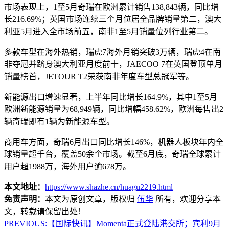
市场表现上，1至5月奇瑞在欧洲累计销售138,843辆，同比增
长216.69%；英国市场连续三个月位居全品牌销量第二，澳大
利亚5月进入全市场前五，南非1至5月销量位列行业第二。
多款车型在海外热销，瑞虎7海外月销突破3万辆，瑞虎4在南
非夺冠并跻身澳大利亚月度前十，JAECOO 7在英国登顶单月
销量榜首，JETOUR T2荣获南非年度车型总冠军等。
新能源出口增速显著，上半年同比增长164.9%，其中1至5月
欧洲新能源销量为68,949辆，同比增幅458.62%，欧洲每售出2
辆奇瑞即有1辆为新能源车型。
商用车方面，奇瑞6月出口同比增长146%，机器人板块年内全
球销量超千台，覆盖50余个市场。截至6月底，奇瑞全球累计
用户超1988万，海外用户逾678万。
本文地址：
https://www.shazhe.cn/huagu2219.html
免责声明：
本文为原创文章，版权归
伍华
所有，欢迎分享本
文，转载请保留出处！
PREVIOUS:
【国际快讯】Momenta正式登陆港交所；宾利9月