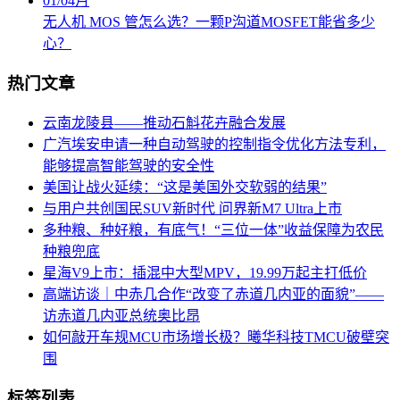
01
/
04月
无人机 MOS 管怎么选？一颗P沟道MOSFET能省多少
心？
热门文章
云南龙陵县――推动石斛花卉融合发展
广汽埃安申请一种自动驾驶的控制指令优化方法专利，
能够提高智能驾驶的安全性
美国让战火延续：“这是美国外交软弱的结果”
与用户共创国民SUV新时代 问界新M7 Ultra上市
多种粮、种好粮，有底气！“三位一体”收益保障为农民
种粮兜底
星海V9上市：插混中大型MPV，19.99万起主打低价
高端访谈｜中赤几合作“改变了赤道几内亚的面貌”――
访赤道几内亚总统奥比昂
如何敲开车规MCU市场增长极？曦华科技TMCU破壁突
围
标签列表