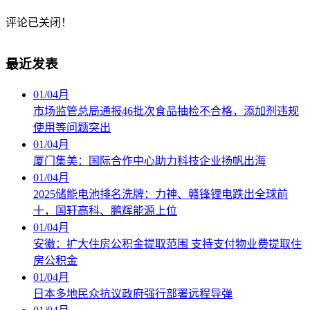
评论已关闭！
最近发表
01
/
04月
市场监管总局通报46批次食品抽检不合格，添加剂违规
使用等问题突出
01
/
04月
厦门集美：国际合作中心助力科技企业扬帆出海
01
/
04月
2025储能电池排名洗牌：力神、赣锋锂电跌出全球前
十，国轩高科、鹏辉能源上位
01
/
04月
安徽：扩大住房公积金提取范围 支持支付物业费提取住
房公积金
01
/
04月
日本多地民众抗议政府强行部署远程导弹