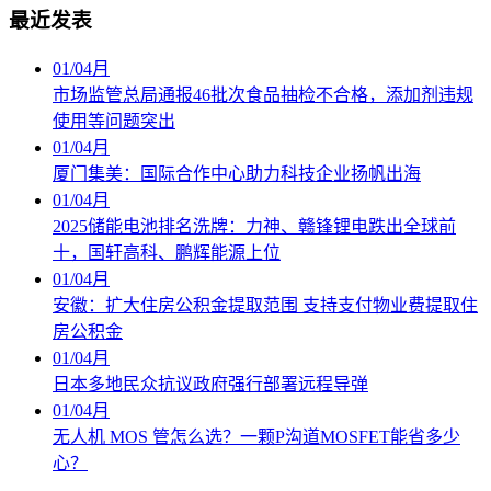
最近发表
01
/
04月
市场监管总局通报46批次食品抽检不合格，添加剂违规
使用等问题突出
01
/
04月
厦门集美：国际合作中心助力科技企业扬帆出海
01
/
04月
2025储能电池排名洗牌：力神、赣锋锂电跌出全球前
十，国轩高科、鹏辉能源上位
01
/
04月
安徽：扩大住房公积金提取范围 支持支付物业费提取住
房公积金
01
/
04月
日本多地民众抗议政府强行部署远程导弹
01
/
04月
无人机 MOS 管怎么选？一颗P沟道MOSFET能省多少
心？