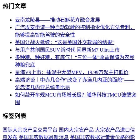
热门文章
云南龙陵县――推动石斛花卉融合发展
广汽埃安申请一种自动驾驶的控制指令优化方法专利，
能够提高智能驾驶的安全性
美国让战火延续：“这是美国外交软弱的结果”
与用户共创国民SUV新时代 问界新M7 Ultra上市
多种粮、种好粮，有底气！“三位一体”收益保障为农民
种粮兜底
星海V9上市：插混中大型MPV，19.99万起主打低价
高端访谈｜中赤几合作“改变了赤道几内亚的面貌”――
访赤道几内亚总统奥比昂
如何敲开车规MCU市场增长极？曦华科技TMCU破壁突
围
标签列表
国际大宗农产品交易平台
国内大宗农产品
大宗农产品进口信
息发布
美国非农数据最新消息
美国非农数据对黄金价格的影