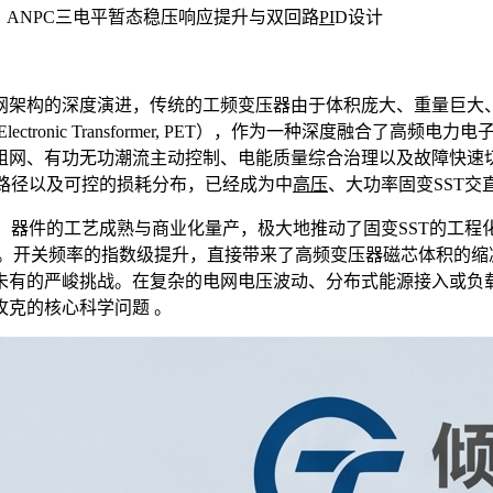
制：ANPC三电平暂态稳压响应提升与双回路
PI
D设计
网架构的深度演进，传统的工频变压器由于体积庞大、重量巨大
r Electronic Transformer, PET），作为一
组网、有功无功潮流主动控制、电能质量综合治理以及故障快速切
路径以及可控的损耗分布，已经成为中
高压
、大功率固变SST交
de, SiC）器件的工艺成熟与商业化量产，极大地推动了固变SST的工程
 。开关频率的指数级提升，直接带来了高频变压器磁芯体积的缩
未有的严峻挑战。在复杂的电网电压波动、分布式能源接入或负
克的核心科学问题 。