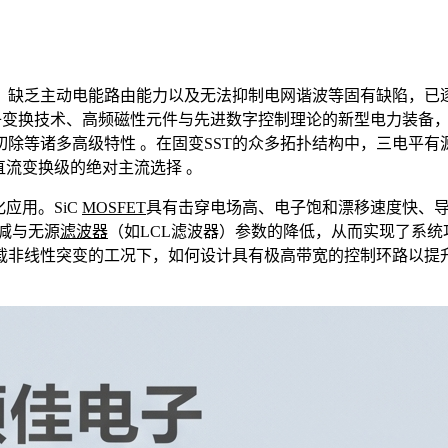
、缺乏主动电能路由能力以及无法抑制电网谐波等固有缺陷，已
种深度融合了高频电力电子变换技术、高频磁性元件与先进数字控制理论的新型
除等诸多高级特性 。在固变SST的众多拓扑结构中，三电平有
直流变换级的绝对主流选择 。
化应用。SiC
MOSFET
具有击穿电场高、电子饱和漂移速度快、导
减与无源
滤波器
（如LCL滤波器）参数的降低，从而实现了系
载非线性突变的工况下，如何设计具有极高带宽的控制环路以提