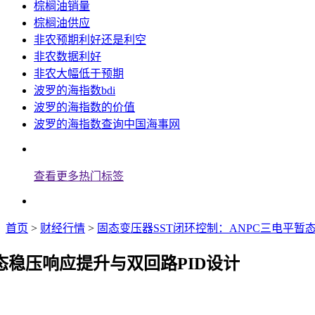
棕榈油销量
棕榈油供应
非农预期利好还是利空
非农数据利好
非农大幅低于预期
波罗的海指数bdi
波罗的海指数的价值
波罗的海指数查询中国海事网
查看更多热门标签
首页
>
财经行情
>
固态变压器SST闭环控制：ANPC三电平暂
态稳压响应提升与双回路PID设计