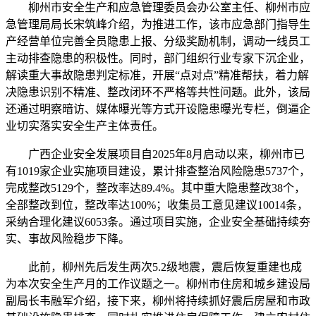
柳州市安全生产和应急管理委员会办公室主任、柳州市应
急管理局局长宋筑峰介绍，为推进工作，该市应急部门指导生
产经营单位完善全员隐患上报、分级奖励机制，调动一线员工
主动排查隐患的积极性。同时，部门组织行业专家下沉企业，
解读重大事故隐患判定标准，开展“点对点”精准帮扶，着力解
决隐患识别不精准、整改闭环不严格等共性问题。此外，该局
还通过明察暗访、媒体曝光等方式开设隐患曝光专栏，倒逼企
业切实落实安全生产主体责任。
广西企业安全发展项目自2025年8月启动以来，柳州市已
有1019家企业实施项目建设，累计排查整治风险隐患5737个，
完成整改5129个，整改率达89.4%。其中重大隐患整改38个，
全部整改到位，整改率达100%；收集员工意见建议10014条，
采纳合理化建议6053条。通过项目实施，企业安全基础持续夯
实、事故风险稳步下降。
此前，柳州先后发生两次5.2级地震，震后恢复重建也成
为本次安全生产月的工作议题之一。柳州市住房和城乡建设局
副局长韦融军介绍，接下来，柳州将持续抓好震后房屋和市政