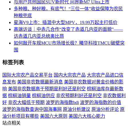
与用户共创国民SUV新时代 问界新M7 Ultra上市
多种粮、种好粮，有底气！“三位一体”收益保障为农民
种粮兜底
星海V9上市：插混中大型MPV，19.99万起主打低价
高端访谈｜中赤几合作“改变了赤道几内亚的面貌”――
访赤道几内亚总统奥比昂
如何敲开车规MCU市场增长极？曦华科技TMCU破壁突
围
标签列表
国际大宗农产品交易平台
国内大宗农产品
大宗农产品进口信
息发布
美国非农数据最新消息
美国非农数据对黄金价格的影
响
美国非农数据高于预期是利好还是利空
棕榈油库存最新数
据
棕榈油销量
棕榈油供应
非农预期利好还是利空
非农数据利
好
非农大幅低于预期
波罗的海指数bdi
波罗的海指数的价值
波罗的海指数查询中国海事网
原油分析建议
原油分析评论
原
油分析项目有哪些
美国六大原则
美国六大核心能力
站点相关