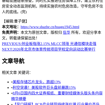
基础设施隐患排查，同时扎实推进住房保障工作，建立农村住
房安全动态监测机制，持续实施农村危房改造，守牢危房不住
人的底线。(完)
【编辑:曹子健】
本文地址：
https://www.shazhe.cn/huagu1945.html
免责声明：
本文为原创文章，版权归
伍华
所有，欢迎分享本
文，转载请保留出处！
PREVIOUS:
创业板指涨2.15% MLCC领涨 光通信模块走强
NEXT:
2026年北京市体育传统项目学校定向运动比赛举行
文章导航
相关文章
关键词：
•
美股存储芯片龙头，跌超13%
•
利空突袭！美股软件巨头盘前暴跌15%
•
8月6日国内四大证券报纸、重要财经媒体头版头条内容
精华摘要
•
【风口研报】PCB产业链现持续涨价潮 行业量价齐升