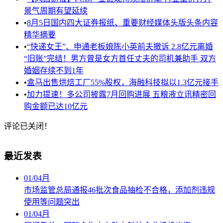
景气周期有望延续
•
8月5日国内四大证券报纸、重要财经媒体头版头条内容
精华摘要
•
“快递女王”、申通老板娘陈小英前夫撤诉 2.8亿元离婚
“旧账”完结！男方曾是女方首任丈夫的司机兼助手 双方
婚姻存续不到1年
•
盒马出售烘焙工厂55%股权，海融科技拟以1.3亿元接手
•
加力提速！多公司披露7月回购进展 五粮液立讯精密回
购金额已达10亿元
评论已关闭！
最近发表
01
/
04月
市场监管总局通报46批次食品抽检不合格，添加剂违规
使用等问题突出
01
/
04月