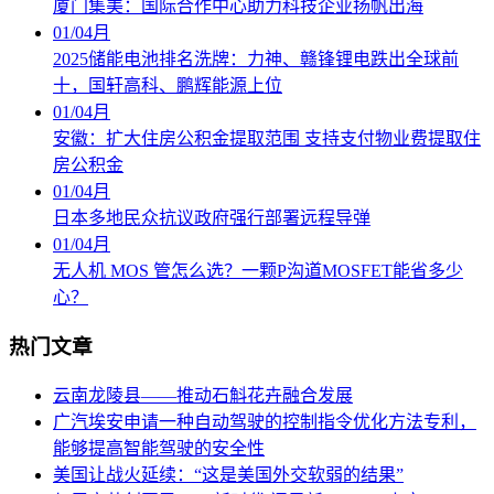
厦门集美：国际合作中心助力科技企业扬帆出海
01
/
04月
2025储能电池排名洗牌：力神、赣锋锂电跌出全球前
十，国轩高科、鹏辉能源上位
01
/
04月
安徽：扩大住房公积金提取范围 支持支付物业费提取住
房公积金
01
/
04月
日本多地民众抗议政府强行部署远程导弹
01
/
04月
无人机 MOS 管怎么选？一颗P沟道MOSFET能省多少
心？
热门文章
云南龙陵县――推动石斛花卉融合发展
广汽埃安申请一种自动驾驶的控制指令优化方法专利，
能够提高智能驾驶的安全性
美国让战火延续：“这是美国外交软弱的结果”