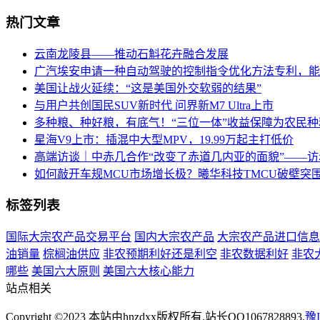
热门文章
云南龙陵县――推动石斛花卉融合发展
广汽埃安申请一种自动驾驶的控制指令优化方法专利，能
美国让战火延续：“这是美国外交软弱的结果”
与用户共创国民SUV新时代 问界新M7 Ultra上市
多种粮、种好粮，有底气！“三位一体”收益保障为农民种
星海V9上市：插混中大型MPV，19.99万起主打低价
高端访谈｜中赤几合作“改变了赤道几内亚的面貌”――
如何敲开车规MCU市场增长极？曦华科技TMCU破壁突
标签列表
国际大宗农产品交易平台
国内大宗农产品
大宗农产品进口信息
油销量
棕榈油供应
非农预期利好还是利空
非农数据利好
非农
哪些
美国六大原则
美国六大核心能力
站点相关
Copyright ©2023 本站由hnzdxx版权所有.站长QQ1067828893.
豫I