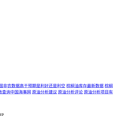
国非农数据高于预期是利好还是利空
棕榈油库存最新数据
棕榈
数查询中国海事网
原油分析建议
原油分析评论
原油分析项目有
HP