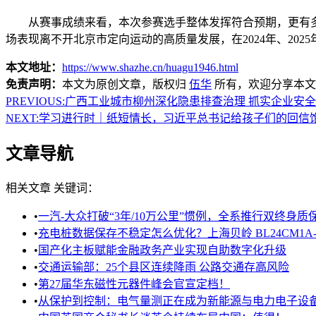
从赛事成绩来看，本次参赛选手整体发挥符合预期，更有多名
场表现离不开北京市定向运动的高质量发展，在2024年、20
本文地址：
https://www.shazhe.cn/huagu1946.html
免责声明：
本文为原创文章，版权归
伍华
所有，欢迎分享本文
PREVIOUS:
广西工业城市柳州深化隐患排查治理 抓实企业安
NEXT:
学习进行时｜纸短情长，习近平总书记给孩子们的回信
文章导航
相关文章
关键词：
•
一汽-大众打破“3年/10万公里”惯例，全系推行双终身质
•
充电桩数据保存不稳定怎么优化？上海贝岭 BL24CM1A
•
国产化主板赋能金融政务产业实现自助数字化升级
•
交通运输部：25个县区连续降雨 公路交通存高风险
•
第27届华东磁性元器件峰会官宣定档！
•
从保护到控制：电气量测正在成为新能源与电力电子设