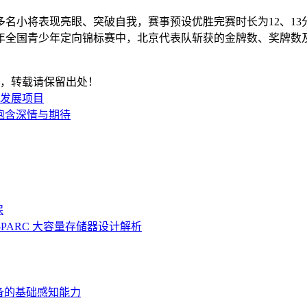
小将表现亮眼、突破自我，赛事预设优胜完赛时长为12、13分
25年全国青少年定向锦标赛中，北京代表队斩获的金牌数、奖牌数
，转载请保留出处！
全发展项目
饱含深情与期待
保
-PARC 大容量存储器设计解析
备的基础感知能力