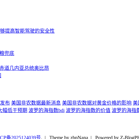
够提高智能驾驶的安全性
粮兜底
访赤道几内亚总统奥比昂
围
发布
美国非农数据最新消息
美国非农数据对黄金价格的影响
美
大幅低于预期
波罗的海指数bdi
波罗的海指数的价值
波罗的海指
CP备2025124039号
.
| Theme by zbpNana | Powered by Z-BlogP