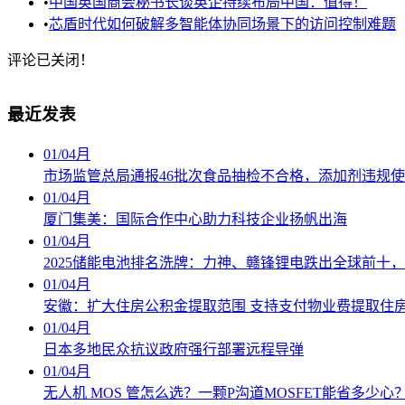
•
中国英国商会秘书长谈英企持续布局中国：值得！
•
芯盾时代如何破解多智能体协同场景下的访问控制难题
评论已关闭！
最近发表
01
/
04月
市场监管总局通报46批次食品抽检不合格，添加剂违规
01
/
04月
厦门集美：国际合作中心助力科技企业扬帆出海
01
/
04月
2025储能电池排名洗牌：力神、赣锋锂电跌出全球前十
01
/
04月
安徽：扩大住房公积金提取范围 支持支付物业费提取住
01
/
04月
日本多地民众抗议政府强行部署远程导弹
01
/
04月
无人机 MOS 管怎么选？一颗P沟道MOSFET能省多少心