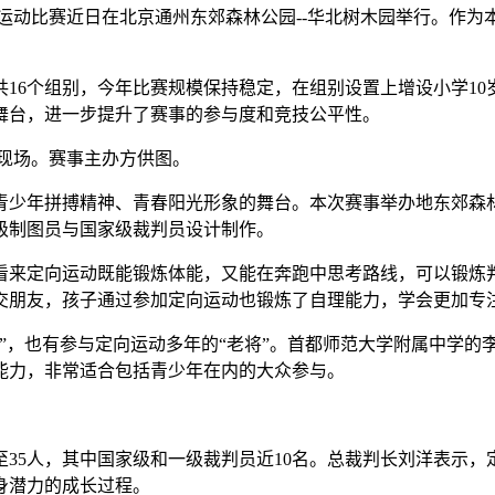
向运动比赛近日在北京通州东郊森林公园--华北树木园举行。作
。
16个组别，今年比赛规模保持稳定，在组别设置上增设小学10岁
舞台，进一步提升了赛事的参与度和竞技公平性。
现场。赛事主办方供图。
少年拼搏精神、青春阳光形象的舞台。本次赛事举办地东郊森林
级制图员与国家级裁判员设计制作。
来定向运动既能锻炼体能，又能在奔跑中思考路线，可以锻炼判
交朋友，孩子通过参加定向运动也锻炼了自理能力，学会更加专
，也有参与定向运动多年的“老将”。首都师范大学附属中学的
能力，非常适合包括青少年在内的大众参与。
5人，其中国家级和一级裁判员近10名。总裁判长刘洋表示，
身潜力的成长过程。