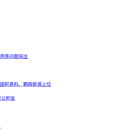
使用等问题突出
，国轩高科、鹏辉能源上位
房公积金
？